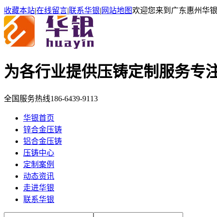
收藏本站
|
在线留言
|
联系华银
|
网站地图
欢迎您来到广东惠州华
为各行业提供压铸定制服务
专
全国服务热线
186-6439-9113
华银首页
锌合金压铸
铝合金压铸
压铸中心
定制案例
动态资讯
走进华银
联系华银