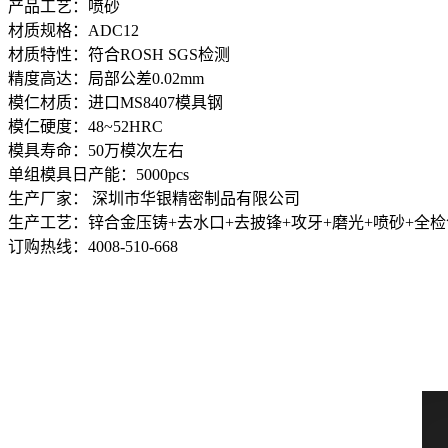
产品工艺：喷砂
材质规格：ADC12
材质特性：符合ROSH SGS检测
精度高达：局部公差0.02mm
模仁材质：进口MS8407模具钢
模仁硬度：48~52HRC
模具寿命：50万模次左右
单组模具日产能：5000pcs
生产厂家： 深圳市华银精密制品有限公司
生产工艺：锌合金压铸+去水口+去披锋+攻牙+磨光+喷砂+全
订购热线：
4008-510-668