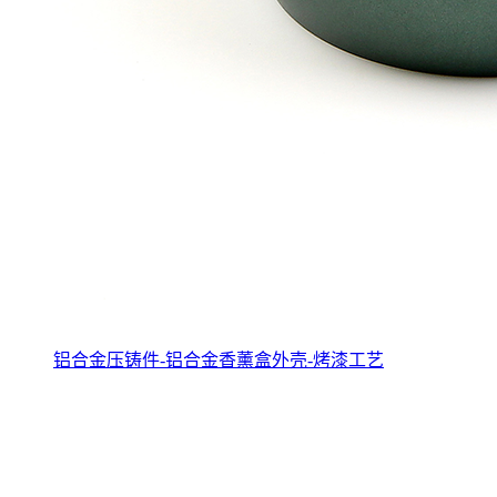
铝合金压铸件-铝合金香薰盒外壳-烤漆工艺