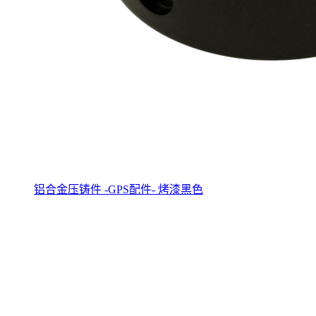
铝合金压铸件 -GPS配件- 烤漆黑色