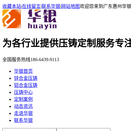
收藏本站
|
在线留言
|
联系华银
|
网站地图
欢迎您来到广东惠州华
为各行业提供压铸定制服务
专
全国服务热线
186-6439-9113
华银首页
锌合金压铸
铝合金压铸
压铸中心
定制案例
动态资讯
走进华银
联系华银