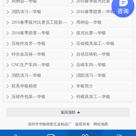
周例会—华银
2016春季拔河比赛
消防演习—华银
2016春季踏青—华银
2016春季拔河比赛员工留影—
周例会—华银
华银
2016春季踏青—华银
拔河比赛—华银
压铸件攻牙—华银
压铸模具加工—华银
锌合金压铸—华银
自动压铸机—华银
CNC生产车间—华银
压铸车间—华银
消防演习—华银
消防演习—华银
联系华银精密
华银简介
压铸件包装—华银
锌模具加工—华银
返回顶部
深圳市华银精密五金制品厂 版权所有
网站地图