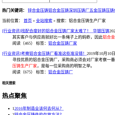
热门关键词：
锌合金压铸
铝合金压铸
深圳压铸厂
五金压铸
压铸
当前位置：
首页
»
全站搜索
» 搜索：铝合金压铸生产厂家
[行业资讯]找配合度好的铝合金压铸厂家太难了！_华银压铸
20
其实客户与供应商就好比一条绳子上的蚂蚱，因此
铝合金
阅读（465）
标签：
铝合金压铸厂家
[行业资讯]考察铝合金压铸厂看准这些准没错！
2019年10月10日 
寻找优质的铝合金压铸厂，采购商必须会对厂家考察一番
压铸生产厂家
，是每一位采购商的明智之举。
阅读（675）
标签：
铝合金压铸厂
相关搜索
热点聚焦
1
2016年制造业该何去何从？
2
锌合金压铸件的存放方法？