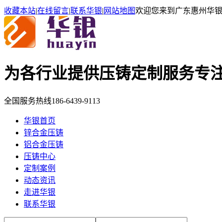
收藏本站
|
在线留言
|
联系华银
|
网站地图
欢迎您来到广东惠州华
为各行业提供压铸定制服务
专
全国服务热线
186-6439-9113
华银首页
锌合金压铸
铝合金压铸
压铸中心
定制案例
动态资讯
走进华银
联系华银