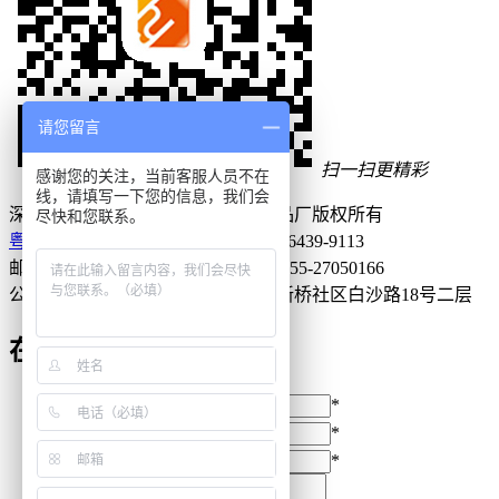
请您留言
扫一扫更精彩
感谢您的关注，当前客服人员不在
线，请填写一下您的信息，我们会
深圳市宝安区燕罗华银精密五金制品厂
版权所有
尽快和您联系。
粤ICP备15099713号
服务热线：186-6439-9113
邮箱： hyzb@huayin99.com
传真：0755-27050166
公司地址：深圳市宝安区新桥街道新桥社区白沙路18号二层
在线留言
姓 名：
*
电 话：
*
邮 箱：
*