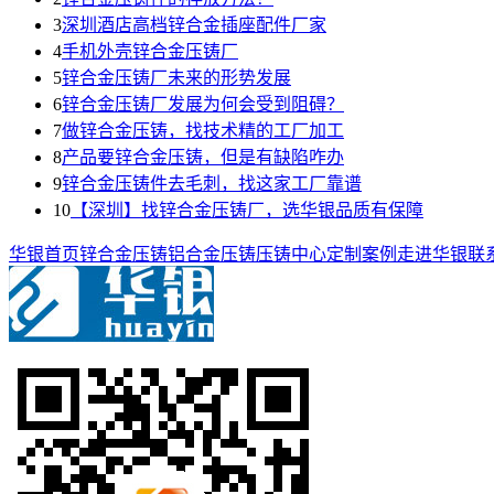
3
深圳酒店高档锌合金插座配件厂家
4
手机外壳锌合金压铸厂
5
锌合金压铸厂未来的形势发展
6
锌合金压铸厂发展为何会受到阻碍？
7
做锌合金压铸，找技术精的工厂加工
8
产品要锌合金压铸，但是有缺陷咋办
9
锌合金压铸件去毛刺，找这家工厂靠谱
10
【深圳】找锌合金压铸厂，选华银品质有保障
华银首页
锌合金压铸
铝合金压铸
压铸中心
定制案例
走进华银
联